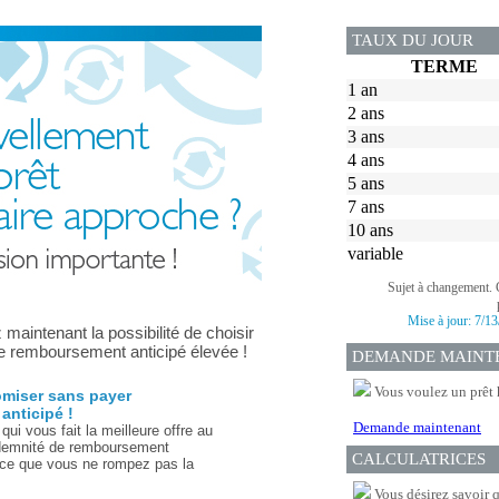
TAUX DU JOUR
TERME
1 an
2 ans
3 ans
4 ans
5 ans
7 ans
10 ans
variable
Sujet à changement. 
Mise à jour:
7/13
maintenant la possibilité de choisir
de remboursement anticipé élevée !
DEMANDE MAINT
Vous voulez un prêt 
miser sans payer
anticipé !
Demande maintenant
qui vous fait la meilleure offre au
indemnité de remboursement
CALCULATRICES
arce que vous ne rompez pas la
Vous désirez savoir 