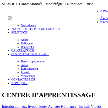
SERVICE Grand Montréal, Montérégie, Laurentides, Estrie
À PR
À pro
Nouvel
Nos Prêteurs
POURQUOI UTILISER UN COURTIER
SOLUTIONS
Achat
Refinancer
Renouveler
CALCULATRICES
CENTRE D'APPRENTISSAGE
Bases Hypothécaires
Achat
Refinancement
Investir
Vidéothèque
CONTACTEZ-MOI
APPLIQUER
CENTRE D’APPRENTISSAGE
Introduction aux hypothèques
Acheter
Refinancer
Investir
Vidéos