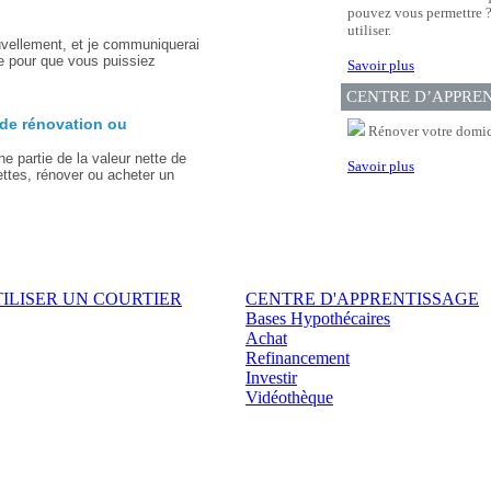
pouvez vous permettre ? 
utiliser.
uvellement, et je communiquerai
e pour que vous puissiez
Savoir plus
CENTRE D’APPRE
de rénovation ou
Rénover votre domici
ne partie de la valeur nette de
Savoir plus
ettes, rénover ou acheter un
ILISER UN COURTIER
CENTRE D'APPRENTISSAGE
Bases Hypothécaires
Achat
Refinancement
Investir
Vidéothèque