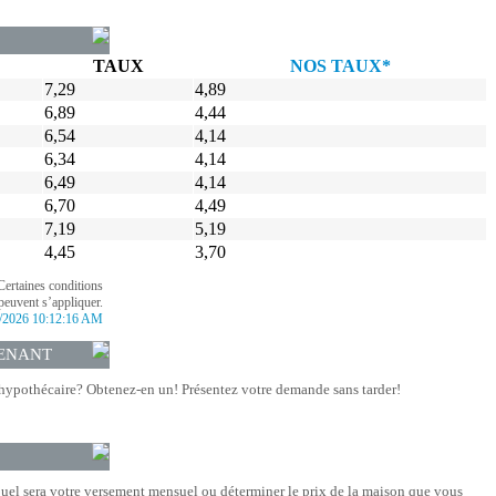
TAUX
NOS TAUX*
7,29
4,89
6,89
4,44
6,54
4,14
6,34
4,14
6,49
4,14
6,70
4,49
7,19
5,19
4,45
3,70
Certaines conditions
peuvent s’appliquer.
/2026 10:12:16 AM
ENANT
hypothécaire? Obtenez-en un! Présentez votre demande sans tarder!
quel sera votre versement mensuel ou déterminer le prix de la maison que vous